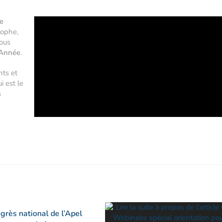
e
tophe,
vous
 Année
.
nts et
 est le
s
grès national de l’Apel