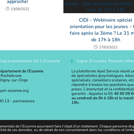
approche!
13/05/2022
CIDJ – Webinaire spécial
orientation pour les jeunes –
faire après la 3ème ? Le 31 
de 17h à 18h
27/03/2021
Départementale De L’Essonne
Ligne D’ecoute Parents Info
épartement de l’Essonne
La plateforme Apel Service réunit 
 Rochebrune
de spécialistes (psychologues, édu
tigny-sur-Orge
spécialisés, conseillers scolaires, et
répondre à toutes les questions que
posez. L’anonymat et la confidential
pel-essonne.org
garantis . Appelez le
01 46 90 09 60
au vendredi de 9h à 18h et le mardi
90.13 – permanence
19h.
entale de l'Essonne pourraient faire l'objet d'un traitement. Chaque personne dispos
ilité de ses données, ou de retrait de son consentement dans les conditions et limi