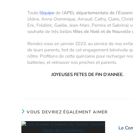
Toute
l’équipe
de l’
APEL départementale de l’Essonn
(Aline, Anne-Dominique, Arnaud, Cathy, Claire, Chris
Eric, Frédéric, Gaëlle, Jean-Marc, Perrine et Sabrina) 
souhaite de très belles
fêtes de Noël et de Nouvelle
Rendez-vous en janvier 2023, au service de nos enfa
de leurs parents, fort de cet engagement bénévole qui
nôtre. Profitons de cette quinzaine pour recharger no
batteries, et retrouver nos proches et parents.
JOYEUSES FETES DE FIN D’ANNEE.
VOUS DEVRIEZ ÉGALEMENT AIMER
Le Con