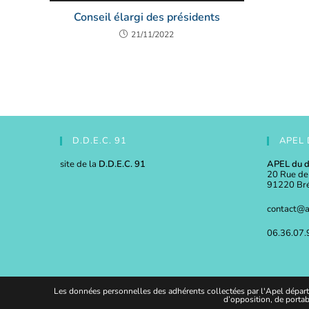
Conseil élargi des présidents
21/11/2022
D.D.E.C. 91
APEL 
site de la
D.D.E.C. 91
APEL du d
20 Rue de
91220 Bré
contact@a
06.36.07.
Les données personnelles des adhérents collectées par l'Apel départem
d’opposition, de portab