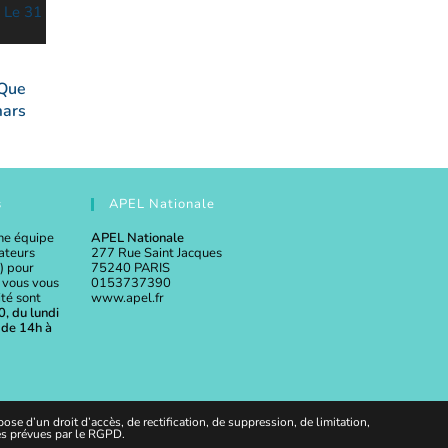
 Que
mars
s
APEL Nationale
une équipe
APEL Nationale
cateurs
277 Rue Saint Jacques
c) pour
75240 PARIS
 vous vous
0153737390
ité sont
www.apel.fr
, du lundi
 de 14h à
e d’un droit d’accès, de rectification, de suppression, de limitation,
tes prévues par le RGPD.