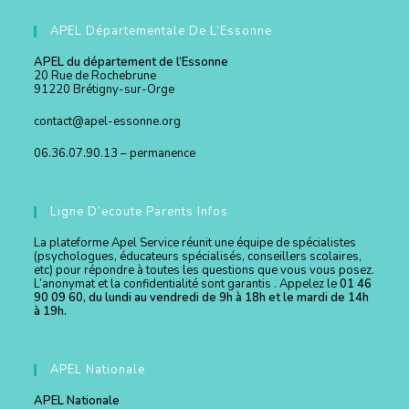
APEL Départementale De L’Essonne
APEL du département de l’Essonne
20 Rue de Rochebrune
91220 Brétigny-sur-Orge
contact@apel-essonne.org
06.36.07.90.13 – permanence
Ligne D’ecoute Parents Infos
La plateforme Apel Service réunit une équipe de spécialistes
(psychologues, éducateurs spécialisés, conseillers scolaires,
etc) pour répondre à toutes les questions que vous vous posez.
L’anonymat et la confidentialité sont garantis . Appelez le
01 46
90 09 60, du lundi au vendredi de 9h à 18h et le mardi de 14h
à 19h.
APEL Nationale
APEL Nationale