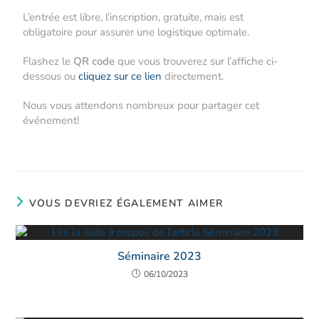
L’entrée est libre, l’inscription, gratuite, mais est
obligatoire pour assurer une logistique optimale.
Flashez le
QR code
que vous trouverez sur l’affiche ci-
dessous ou
cliquez sur ce lien
directement.
Nous vous attendons nombreux pour partager cet
événement!
VOUS DEVRIEZ ÉGALEMENT AIMER
Séminaire 2023
06/10/2023