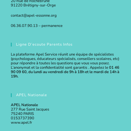
20 Rue de Rochebrune
91220 Brétigny-sur-Orge
contact@apel-essonne.org
06.36.07.90.13 – permanence
Ligne D’ecoute Parents Infos
La plateforme Apel Service réunit une équipe de spécialistes
(psychologues, éducateurs spécialisés, conseillers scolaires, etc)
pour répondre à toutes les questions que vous vous posez.
L’anonymat et la confidentialité sont garantis . Appelez le
01 46
90 09 60, du lundi au vendredi de 9h à 18h et le mardi de 14h à
19h.
APEL Nationale
APEL Nationale
277 Rue Saint Jacques
75240 PARIS
0153737390
www.apel.fr