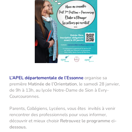
L’APEL départementale de l’Essonne
organise sa
première
Matinée de l’Orientation
, le samedi 28 janvier,
de 9h à 13h, au lycée Notre-Dame de Sion à Evry-
Courcouronnes.
Parents, Collégiens, Lycéens, vous êtes invités à venir
rencontrer des professionnels pour vous informer,
découvrir et mieux choisir
Retrouvez le programme ci-
dessous.