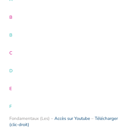
B
B
C
D
E
F
Fondamentaux (Les) –
Accès sur Youtube
–
Télécharger
(clic-droit)