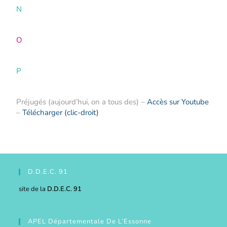
N
O
P
Préjugés (aujourd’hui, on a tous des) –
Accès sur Youtube
–
Télécharger (clic-droit)
D.D.E.C. 91
site de la
D.D.E.C. 91
APEL Départementale De L’Essonne