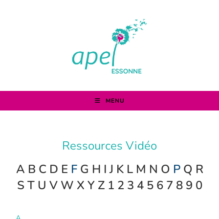
MENU
Ressources Vidéo
A B C D E
F
G H I J K L M N O
P
Q R
S T U V W X Y Z 1 2 3 4 5 6 7 8 9 0
A