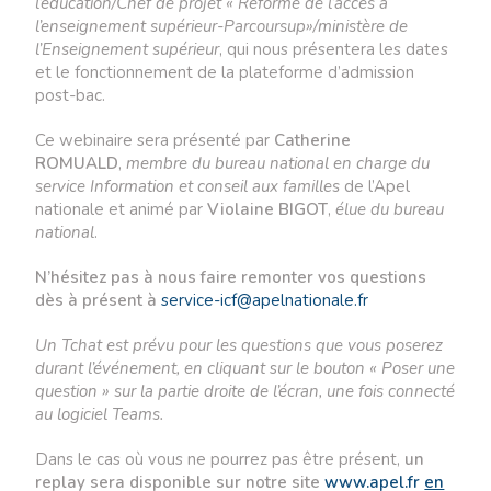
l’éducation/Chef de projet « Réforme de l’accès à
l’enseignement supérieur-Parcoursup»/
ministère de
l’Enseignement supérieur
, qui nous présentera les dates
et le fonctionnement de la plateforme d’admission
post-bac.
Ce webinaire sera présenté par
Catherine
ROMUALD
,
membre du bureau national en charge du
service Information et conseil aux familles
de l’Apel
nationale et animé par
Violaine BIGOT
,
élue du bureau
national
.
N’hésitez pas à nous faire remonter vos questions
dès à présent à
service-icf@
apelnationale.fr
Un Tchat est prévu pour les questions que vous poserez
durant l’événement, en cliquant
s
ur le bouton « Poser une
question » sur la partie droite de l’écran, une fois connecté
au logiciel Teams.
Dans le cas où vous ne pourrez pas être présent,
un
replay sera disponible sur notre site
www.apel.fr
en