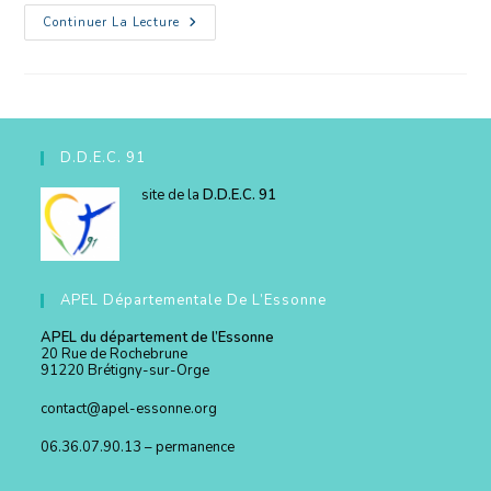
Continuer La Lecture
D.D.E.C. 91
site de la
D.D.E.C. 91
APEL Départementale De L’Essonne
APEL du département de l’Essonne
20 Rue de Rochebrune
91220 Brétigny-sur-Orge
contact@apel-essonne.org
06.36.07.90.13 – permanence